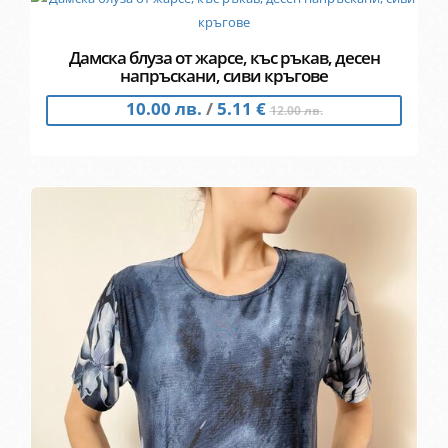
Дамска блуза от жарсе, къс ръкав, десен
напръскани, сиви кръгове
10.00 лв.
/
5.11 €
12.00 лв.