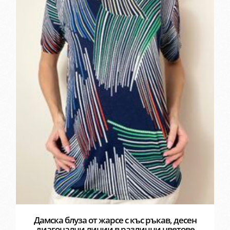
Дамска блуза от жарсе с къс ръкав, десен
диагонални линии в различни цветове