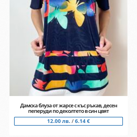
Дамска блуза от жарсе с къс ръкав, десен
пеперуди по деколтето в син цвят
12.00 лв.
/
6.14 €