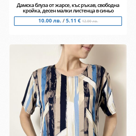
Дамска блуза от жарсе, къс ръкав, свободна
кройка, десен малки листенца в синьо
10.00 лв.
/
5.11 €
12.00 лв.