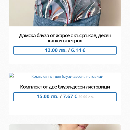
Дамска блуза от жарсе с къс ръкав, десен
капки в петрол
12.00 лв.
/
6.14 €
Комплект от две блузи-десен лястовици
15.00 лв.
/
7.67 €
20.00 лв.