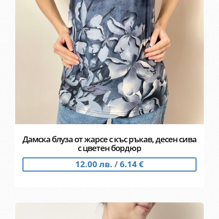
Дамска блуза от жарсе с къс ръкав, десен сива
с цветен бордюр
12.00 лв.
/
6.14 €