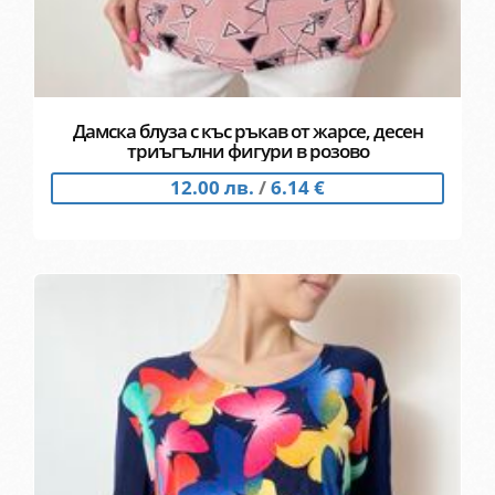
Дамска блуза с къс ръкав от жарсе, десен
триъгълни фигури в розово
12.00 лв.
/
6.14 €