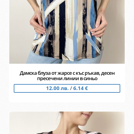
Дамска блуза от жарсе с къс ръкав, десен
пресечени линии в синьо
12.00 лв.
/
6.14 €