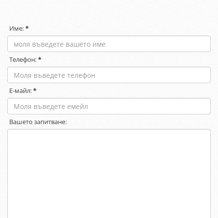
Име:
*
Телефон:
*
Е-майл:
*
Вашето запитване: