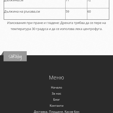
Дължина,см
71
72
Дължина на ръкава,см
59
60
Изисквания при пране и гладене: Дрехата трябва да се пере на
температура 30 градуса и да се използва лека центрофуга.
SARA.bg
Меню
Начало
За нас
Блог
Контакти
Доставка, Плащане, Касов бон