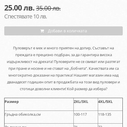
25.00
лв.
35.00 лв.
Спестявате 10 лв.
Добави в количката
Пуловерът е мек и много приятен на допир, Съставът на
преждата е прецизно подбран, за да гарантира висока
издържливост на дрехата! Пуловерите не се свиват или разтягат
при пране и носене и не стават на „бобчета“. Качествата им са
многократно доказани на практика! Нашият магазин има над
дванадесет годишен опит в продажбата на този вид пуловери и
стотици доволни клиенти! Кой размер да избера?
Размер
2XL
/
3XL
4XL/5XL
Гръдна обиколка,см
100-117
118-135