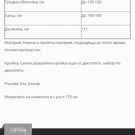
Гръдна обиколка, см
До 125-130
Ханш, см
До 150-160
Дължина, см
111
Материя: Нежна и приятна материя, подходяща за топло време,
полиестер/еластан.
Кройка: Силно разкроена кройка още от деколтето, набор по
деколтето.
Ръкави: Къс ръкав.
Момичето на снимките е с ръст 175 см
SARA.bg