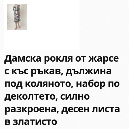
Дамска рокля от жарсе
с къс ръкав, дължина
под коляното, набор по
деколтето, силно
разкроена, десен листа
в златисто