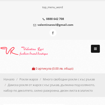
top_menu_word
0888 642 708
valentinaravi@gmail.com
0
артикула (0.00 лв. общо)
Начало
Рокли жарсе
Много свободни рокли с къс ръкав
Дамска рокля от жарсе с къс ръкав, дължина под коляното,
набор по деколтето, силно разкроена, десен листа в златисто