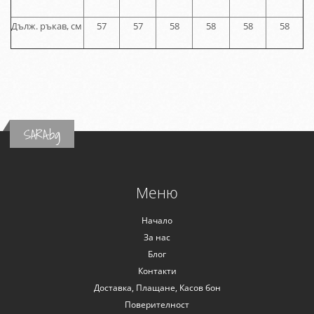
Дълж. ръкав, см
57
57
58
58
58
58
SARA.bg
Меню
Начало
За нас
Блог
Контакти
Доставка, Плащане, Касов бон
Поверителност