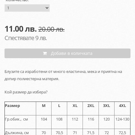
11.00
лв.
20.00 лв.
Спестявате 9 лв.
Добави в количката
Блузите са изработени от много еластична, мека и приятна на
допир полиестерна материя.
Кой размер да избера?
Размер
M
L
XL
2XL
3XL
4XL
Гр.обик., см
104
108
112
116
120
124-130
Дължина, см
70
70,5
71
71,5
72
72,5