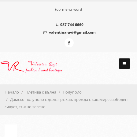
top_menu_word
087 744 6660
valentinaravi@gmail.com
Начало
Плетива с вълна
Полуполо
Дамско полуполо с дълъг ръкав, прежда с кашмир, свободен
силует, тъмно зелено