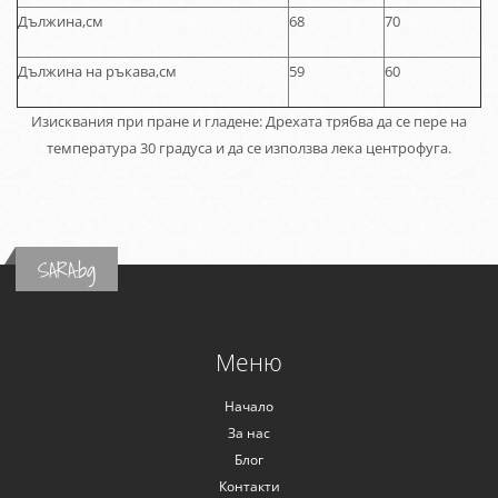
Дължина,см
68
70
Дължина на ръкава,см
59
60
Изисквания при пране и гладене: Дрехата трябва да се пере на
температура 30 градуса и да се използва лека центрофуга.
SARA.bg
Меню
Начало
За нас
Блог
Контакти