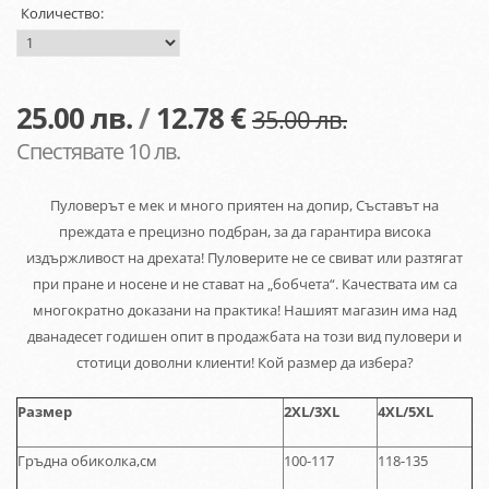
Количество:
25.00
лв.
/
12.78 €
35.00 лв.
Спестявате 10 лв.
Пуловерът е мек и много приятен на допир, Съставът на
преждата е прецизно подбран, за да гарантира висока
издържливост на дрехата! Пуловерите не се свиват или разтягат
при пране и носене и не стават на „бобчета“. Качествата им са
многократно доказани на практика! Нашият магазин има над
дванадесет годишен опит в продажбата на този вид пуловери и
стотици доволни клиенти! Кой размер да избера?
Размер
2XL/3XL
4XL/5XL
Гръдна обиколка,см
100-117
118-135