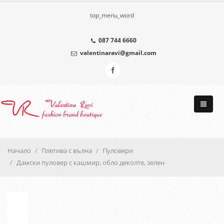
top_menu_word
087 744 6660
valentinaravi@gmail.com
Начало
Плетива с вълна
Пуловери
Дамски пуловер с кашмир, обло деколте, зелен