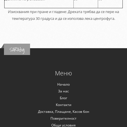
Изисквания при пране и гладене: Дрехата трябва да се пере на
температура 30 градуса и да се използва лека центрофуга.
SARA.bg
Меню
Начало
За нас
Блог
Контакти
Доставка, Плащане, Касов бон
Поверителност
Общи условия