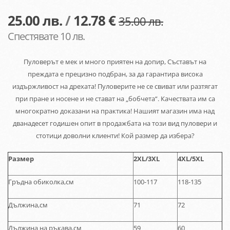
25.00
лв.
/
12.78 €
35.00 лв.
Спестявате 10 лв.
Пуловерът е мек и много приятен на допир, Съставът на
преждата е прецизно подбран, за да гарантира висока
издържливост на дрехата! Пуловерите не се свиват или разтягат
при пране и носене и не стават на „бобчета“. Качествата им са
многократно доказани на практика! Нашият магазин има над
дванадесет годишен опит в продажбата на този вид пуловери и
стотици доволни клиенти! Кой размер да избера?
Размер
2XL
/
3XL
4XL/5XL
Гръдна обиколка,см
100-117
118-135
Дължина,см
71
72
Дължина на ръкава,см
59
60