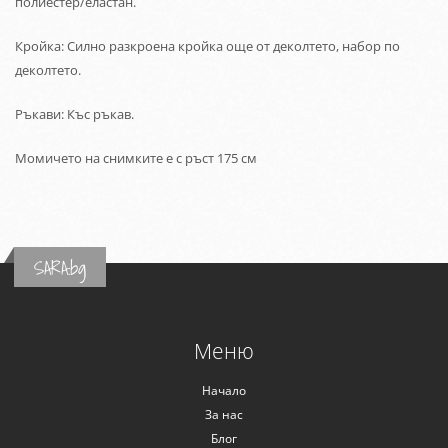
полиестер/еластан.
Кройка: Силно разкроена кройка още от деколтето, набор по
деколтето.
Ръкави: Къс ръкав.
Момичето на снимките е с ръст 175 см
SARA.bg
Меню
Начало
За нас
Блог