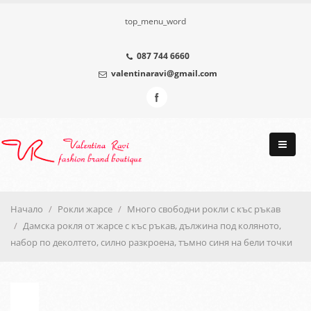
top_menu_word
087 744 6660
valentinaravi@gmail.com
Начало
Рокли жарсе
Много свободни рокли с къс ръкав
Дамска рокля от жарсе с къс ръкав, дължина под коляното,
набор по деколтето, силно разкроена, тъмно синя на бели точки