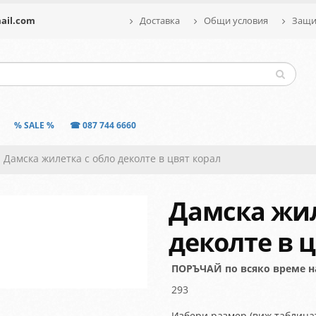
ail.com
Доставка
Общи условия
Защит
% SALE %
☎ 087 744 6660
Дамска жилетка с обло деколте в цвят корал
Дамска жил
деколте в 
ПОРЪЧАЙ по всяко време на 
293
Избери размер (виж таблицат