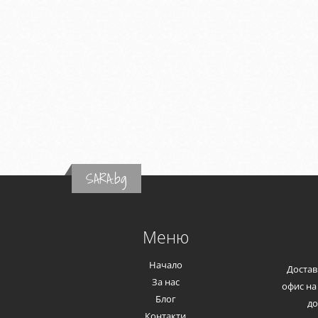
SARA.bg
Меню
Начало
Доставк
За нас
офис на 
Блог
до
Контакти