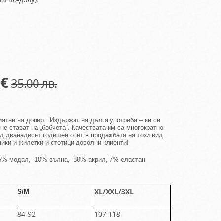
 €
35.00 лв.
ият
ни
на допир. Издържа
т
на дълга употреба – не се
 не става
т
на „бобчета“. Качествата
им
са многократно
д дванадесет годишен опит в продажбата на този вид
ники и жилетки и стотици доволни клиенти!
% модал, 10% вълна, 30% акрил, 7% еластан
XL/XXL/3XL
S
/
M
84-92
107-118