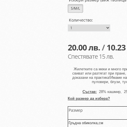
S/M/L
Количество:
20.00
лв.
/
10.23
Спестявате 15 лв.
Жилетките са
мек
и
и много пр
свива
т
или разтяга
т
при пране,
доказани на практика
!Имаме на
пуловери, блузи, ту
Състав:
28% кашмир, 25
Кой размер да избера?
Размер
Гръдна обиколка
,см