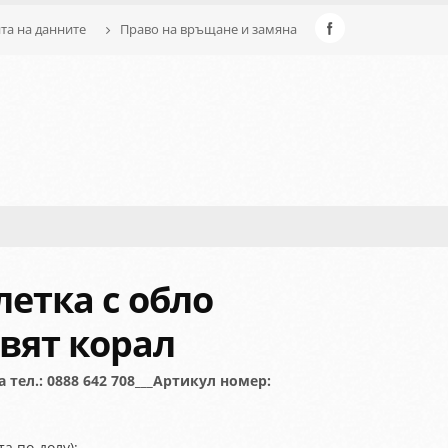
а на данните
Право на връщане и замяна
етка с обло
цвят корал
тел.: 0888 642 708___Артикул номер:
а по-долу):