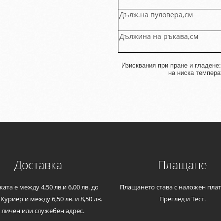
Дълж.на пуловера,см
Дължина на ръкава,см
Изисквания при пране и гладене:
на ниска темпера
Доставка
Плащане
ата е между 4,50 лв.и 6,00 лв. до
Плащането става с наложен плат
Куриер и между 6,50 лв. и 8,50 лв.
Преглед и Тест.
 личен или служебен адрес.