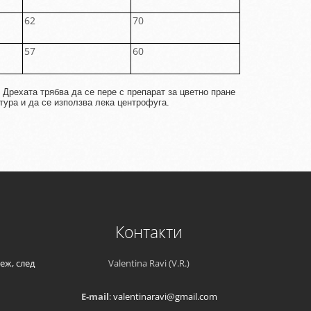
62
70
57
60
 Дрехата трябва да се пере с препарат за цветно пране
тура и да се използва лека центрофуга.
Контакти
еж, след
Valentina Ravi (V.R.)
E-mail
:
valentinaravi@gmail.com